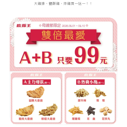
大雞排、鹽酥雞、炸雞買一送一！！