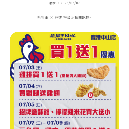
式炸雞加盟｜炸雞店加盟｜雞排加盟｜小
發佈：2026/07/07
資加盟｜雞排｜炸雞｜三角骨
吮指王 × 芬達 扭蛋活動開跑拉~