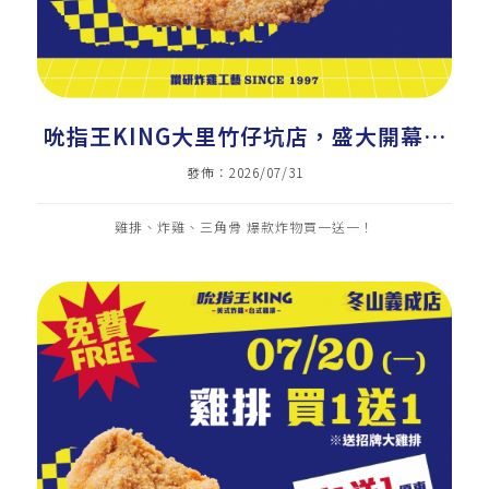
吮指王KING大里竹仔坑店，盛大開幕｜
美式炸雞加盟｜炸雞店加盟｜雞排加盟｜
發佈：2026/07/31
小吃加盟｜雞排｜炸雞｜三角骨
雞排、炸雞、三角骨 爆款炸物買一送一！