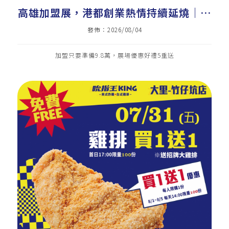
高雄加盟展，港都創業熱情持續延燒｜美
式炸雞加盟｜炸雞店加盟｜雞排加盟｜小
發佈：2026/08/04
資加盟｜雞排｜炸雞｜三角骨
加盟只要準備9.8萬，展場優惠好禮5重送