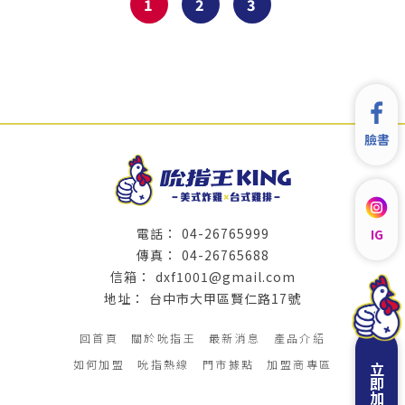
1
2
3
臉書
04-26765999
IG
04-26765688
dxf1001@gmail.com
台中市大甲區賢仁路17號
回首頁
關於吮指王
最新消息
產品介紹
如何加盟
吮指熱線
門市據點
加盟商專區
立即加盟