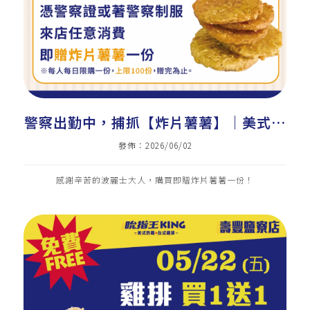
警察出勤中，捕抓【炸片薯薯】｜美式炸
雞加盟｜炸雞店加盟｜雞排加盟｜小吃加
發佈：2026/06/02
盟｜小資加盟
感謝辛苦的波麗士大人，購買即贈炸片薯薯一份！