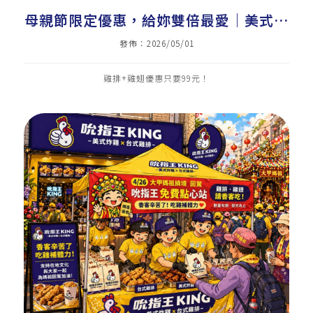
母親節限定優惠，給妳雙倍最愛｜美式炸
雞加盟｜炸雞店加盟｜雞排加盟｜小吃加
發佈：2026/05/01
盟｜小資加盟
雞排+雞翅優惠只要99元！