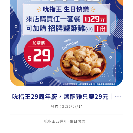
吮指王29周年慶，鹽酥雞只要29元｜美
式炸雞加盟｜炸雞店加盟｜雞排加盟｜小
發佈：2026/07/14
資加盟｜雞排｜炸雞｜三角骨
吮指王29周年~生日快樂！