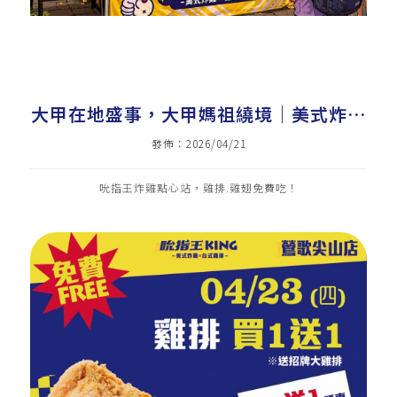
大甲在地盛事，大甲媽祖繞境｜美式炸雞
加盟｜炸雞店加盟｜雞排加盟｜小吃加盟
發佈：2026/04/21
｜小資加盟
吮指王炸雞點心站，雞排.雞翅免費吃！