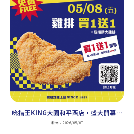
吮指王KING大園和平西店，盛大開幕｜
美式炸雞加盟｜炸雞店加盟｜雞排加盟｜
發佈：2026/05/07
小吃加盟