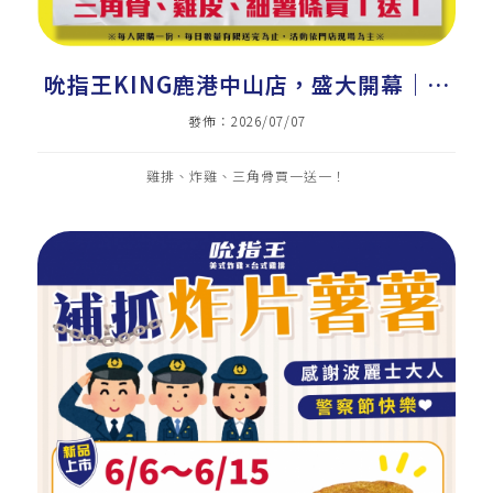
吮指王KING鹿港中山店，盛大開幕｜美
式炸雞加盟｜炸雞店加盟｜雞排加盟｜雞
發佈：2026/07/07
排｜炸雞｜三角骨
雞排、炸雞、三角骨買一送一！