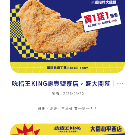
吮指王KING壽豐鹽寮店，盛大開幕｜美
式炸雞加盟｜炸雞店加盟｜雞排加盟｜小
發佈：2026/05/20
吃加盟
雞排、炸雞、三角骨 買一送一！！