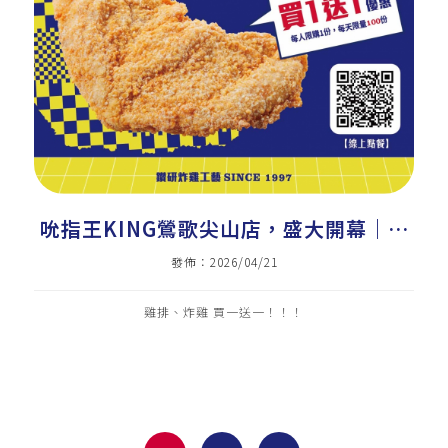
吮指王KING鶯歌尖山店，盛大開幕｜美
式炸雞加盟｜炸雞店加盟｜雞排加盟｜小
發佈：2026/04/21
吃加盟
雞排、炸雞 買一送一！！！