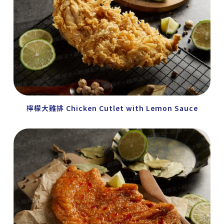
檸檬大雞排 Chicken Cutlet with Lemon Sauce