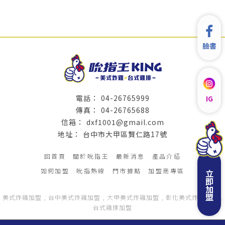
臉書
04-26765999
IG
04-26765688
dxf1001@gmail.com
台中市大甲區賢仁路17號
回首頁
關於吮指王
最新消息
產品介紹
如何加盟
吮指熱線
門市據點
加盟商專區
立即加盟
美式炸雞加盟
台中美式炸雞加盟
大甲美式炸雞加盟
彰化美式炸雞加盟
台式雞排加盟