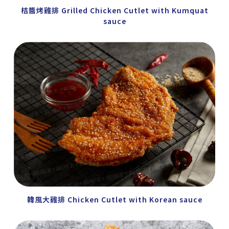
桔醬烤雞排 Grilled Chicken Cutlet with Kumquat
sauce
韓風大雞排 Chicken Cutlet with Korean sauce