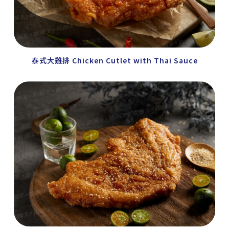
泰式大雞排 Chicken Cutlet with Thai Sauce