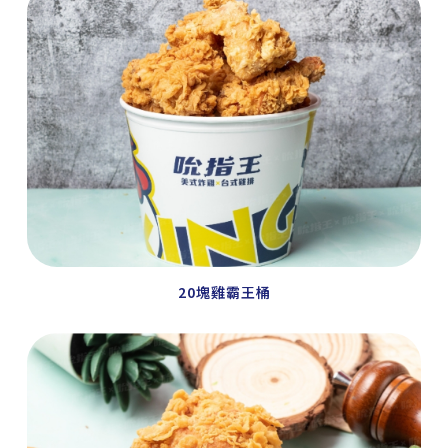
20塊雞霸王桶