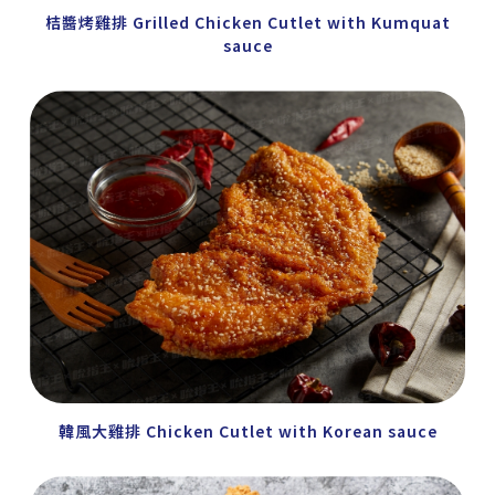
桔醬烤雞排 Grilled Chicken Cutlet with Kumquat
sauce
韓風大雞排 Chicken Cutlet with Korean sauce