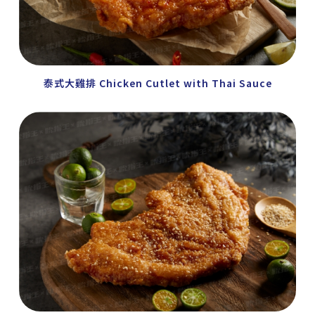
泰式大雞排 Chicken Cutlet with Thai Sauce