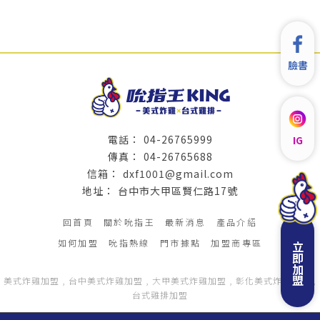
臉書
04-26765999
IG
04-26765688
dxf1001@gmail.com
台中市大甲區賢仁路17號
回首頁
關於吮指王
最新消息
產品介紹
如何加盟
吮指熱線
門市據點
加盟商專區
立即加盟
美式炸雞加盟
台中美式炸雞加盟
大甲美式炸雞加盟
彰化美式炸雞加盟
台式雞排加盟