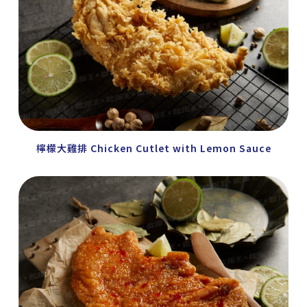
檸檬大雞排 Chicken Cutlet with Lemon Sauce