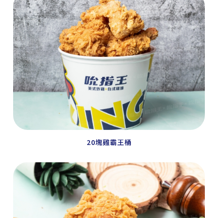
20塊雞霸王桶