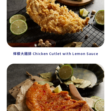
檸檬大雞排 Chicken Cutlet with Lemon Sauce