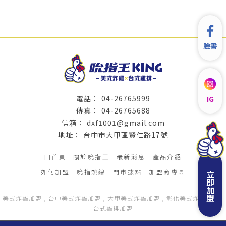
臉書
04-26765999
IG
04-26765688
dxf1001@gmail.com
台中市大甲區賢仁路17號
回首頁
關於吮指王
最新消息
產品介紹
如何加盟
吮指熱線
門市據點
加盟商專區
立即加盟
美式炸雞加盟
台中美式炸雞加盟
大甲美式炸雞加盟
彰化美式炸雞加盟
台式雞排加盟