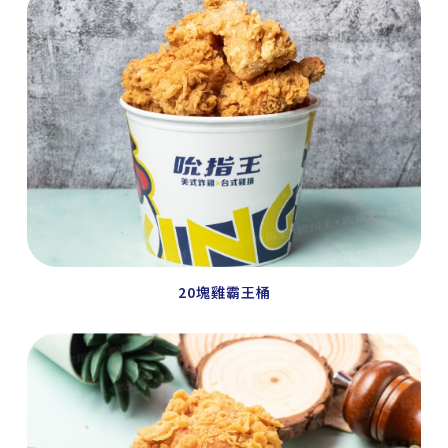
20塊雞霸王桶