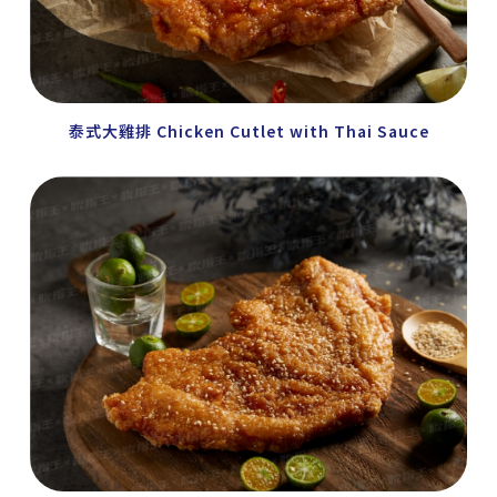
泰式大雞排 Chicken Cutlet with Thai Sauce