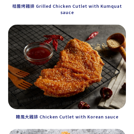
桔醬烤雞排 Grilled Chicken Cutlet with Kumquat
sauce
韓風大雞排 Chicken Cutlet with Korean sauce