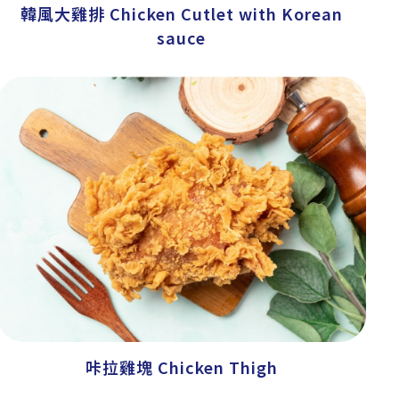
韓風大雞排 Chicken Cutlet with Korean
sauce
咔拉雞塊 Chicken Thigh