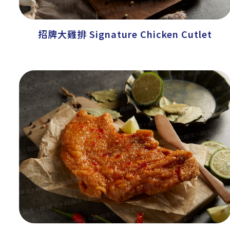
招牌大雞排 Signature Chicken Cutlet