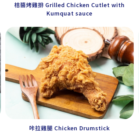
桔醬烤雞排 Grilled Chicken Cutlet with
Kumquat sauce
咔拉雞腿 Chicken Drumstick