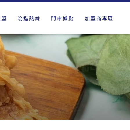
加盟
吮指熱線
門市據點
加盟商專區