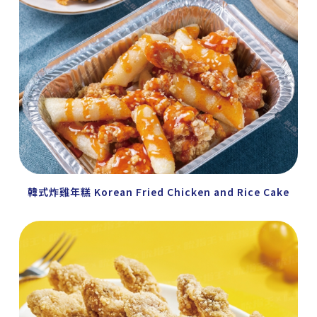
韓式炸雞年糕 Korean Fried Chicken and Rice Cake