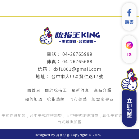
臉書
04-26765999
IG
04-26765688
dxf1001@gmail.com
台中市大甲區賢仁路17號
回首頁
關於吮指王
最新消息
產品介紹
如何加盟
吮指熱線
門市據點
加盟商專區
立即加盟
美式炸雞加盟
台中美式炸雞加盟
大甲美式炸雞加盟
彰化美式炸雞加盟
台式雞排加盟
Designed by
揚京快客
Copyright © 2026
..