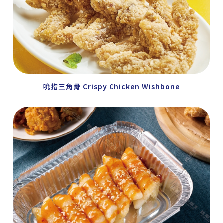
吮指三角骨 Crispy Chicken Wishbone