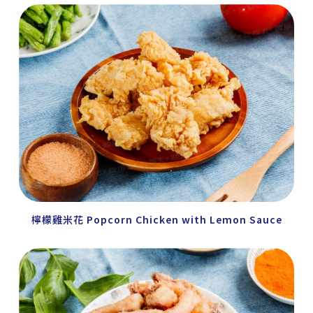
檸檬雞米花 Popcorn Chicken with Lemon Sauce