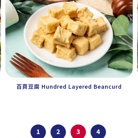
百頁豆腐 Hundred Layered Beancurd
1
2
3
4