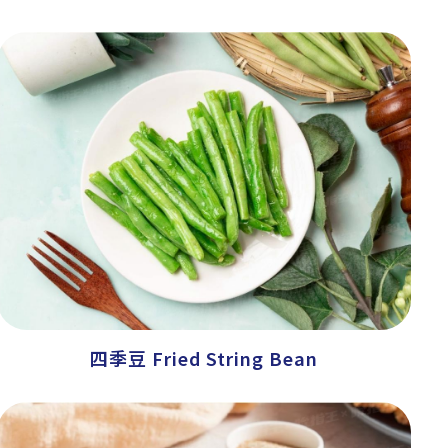
四季豆 Fried String Bean