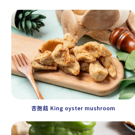
杏胞菇 King oyster mushroom