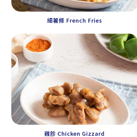
細薯條 French Fries
雞胗 Chicken Gizzard