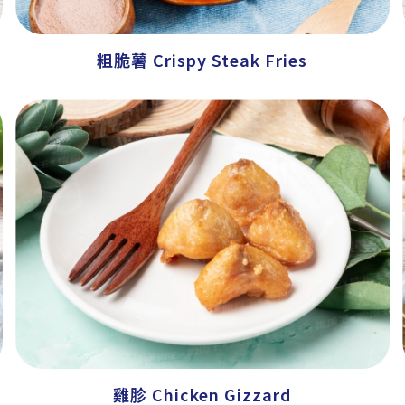
粗脆薯 Crispy Steak Fries
雞胗 Chicken Gizzard