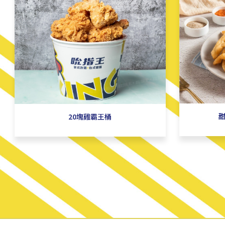
甜
20塊雞霸王桶