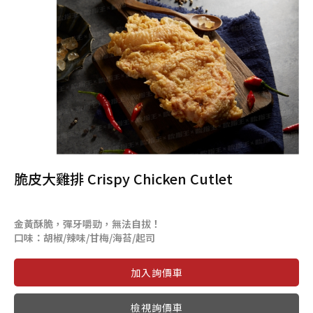
脆皮大雞排 Crispy Chicken Cutlet
金黃酥脆，彈牙嚼勁，無法自拔！
口味：胡椒/辣味/甘梅/海苔/起司
檢視詢價車