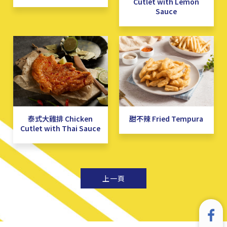
Cutlet with Lemon
Sauce
泰式大雞排 Chicken
甜不辣 Fried Tempura
Cutlet with Thai Sauce
上一頁