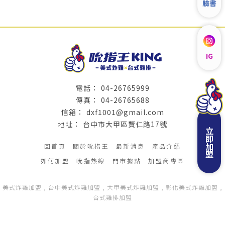
臉書
IG
04-26765999
04-26765688
dxf1001@gmail.com
台中市大甲區賢仁路17號
立即加盟
回首頁
關於吮指王
最新消息
產品介紹
如何加盟
吮指熱線
門市據點
加盟商專區
美式炸雞加盟
台中美式炸雞加盟
大甲美式炸雞加盟
彰化美式炸雞加盟
台式雞排加盟
Designed by
揚京快客
Copyright © 2026
..