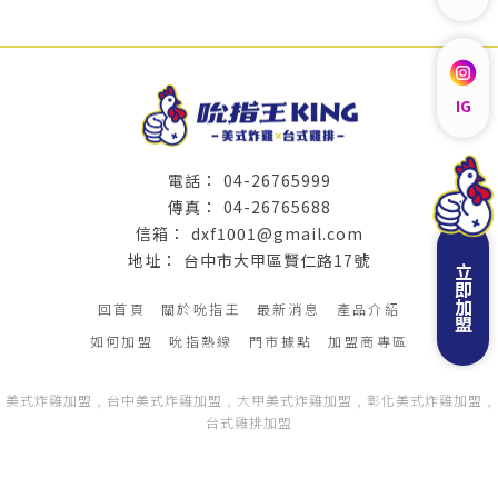
IG
04-26765999
04-26765688
dxf1001@gmail.com
台中市大甲區賢仁路17號
立即加盟
回首頁
關於吮指王
最新消息
產品介紹
如何加盟
吮指熱線
門市據點
加盟商專區
美式炸雞加盟
台中美式炸雞加盟
大甲美式炸雞加盟
彰化美式炸雞加盟
台式雞排加盟
Designed by
揚京快客
Copyright © 2026
..
累積人氣: 125159