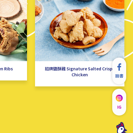
n Ribs
招牌鹽酥雞 Signature Salted Crispy
Chicken
臉書
IG