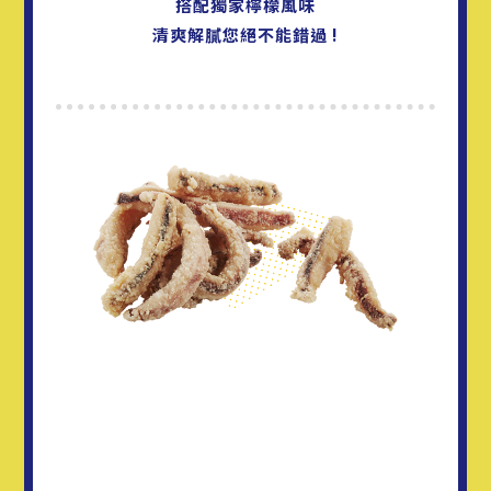
搭配獨家檸檬風味
清爽解膩您絕不能錯過 !