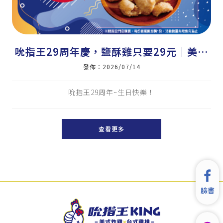
吮指王29周年慶，鹽酥雞只要29元｜美式
炸雞加盟｜炸雞店加盟｜雞排加盟｜小資加
發佈：2026/07/14
盟｜雞排｜炸雞｜三角骨
吮指王29周年~生日快樂！
查看更多
臉書