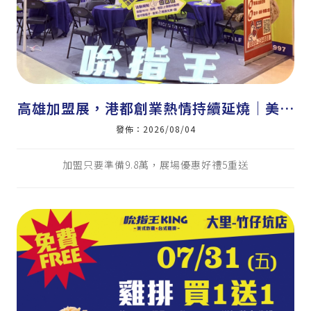
高雄加盟展，港都創業熱情持續延燒｜美式
炸雞加盟｜炸雞店加盟｜雞排加盟｜小資加
發佈：2026/08/04
盟｜雞排｜炸雞｜三角骨
加盟只要準備9.8萬，展場優惠好禮5重送