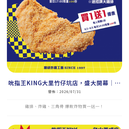
吮指王KING大里竹仔坑店，盛大開幕｜美
式炸雞加盟｜炸雞店加盟｜雞排加盟｜小吃
發佈：2026/07/31
加盟｜雞排｜炸雞｜三角骨
雞排、炸雞、三角骨 爆款炸物買一送一！