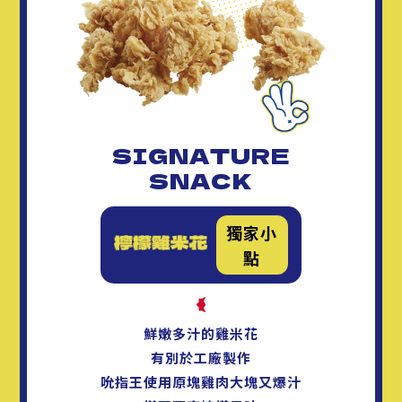
SIGNATURE
SNACK
獨家小
點
鮮嫩多汁的雞米花
有別於工廠製作
吮指王使用原塊雞肉大塊又爆汁