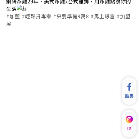
鑽研炸雞29年，美式炸雞x台式雞排，用炸雞點讚你的
生活
#加盟
#輕鬆貸專案
#只要準備9萬8
#馬上爆富
#加盟
展
臉書
IG