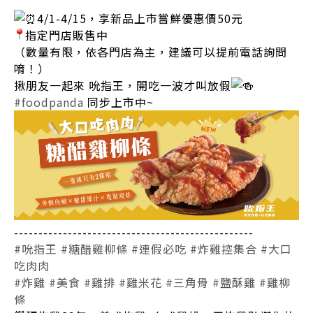
4/1-4/15，享新品上市嘗鮮優惠價50元
指定門店販售中
（數量有限，依各門店為主，建議可以提前電話詢問
唷！）
揪朋友一起來 吮指王，開吃一波才叫放假
#foodpanda
同步上市中~
-------------------------------------------------
#吮指王
#糖醋雞柳條
#連假必吃
#炸雞控集合
#大口
吃肉肉
#炸雞
#美食
#雞排
#雞米花
#三角骨
#鹽酥雞
#雞柳
條