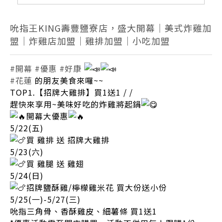
吮指王KING壽豐鹽寮店，盛大開幕｜美式炸雞加
盟｜炸雞店加盟｜雞排加盟｜小吃加盟
#開幕
#優惠
#好康
#花蓮
的朋友美食來囉~~
TOP1.【招牌大雞排】買1送1 / /
趕快來享用~美味好吃的炸雞將起鍋
開幕大優惠
5/22(五)
買 雞排 送 招牌大雞排
5/23(六)
買 雞腿 送 雞翅
5/24(日)
招牌鹽酥雞/檸檬雞米花 買大份送小份
5/25(一)-5/27(三)
吮指三角骨、香酥雞皮、細薯條 買1送1