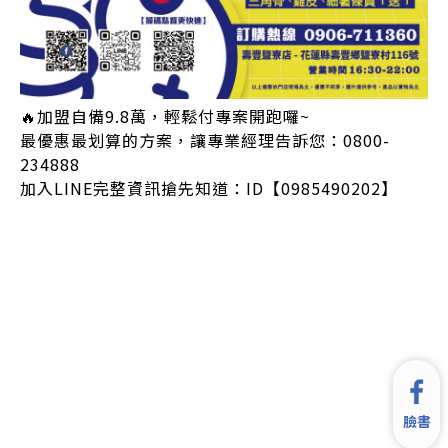
🔥加盟自備9.8萬，輕鬆付專案開跑囉~
最優惠最划算的方案，讓專業經理告訴您：0800-
234888
加入LINE完整資訊搶先知道：ID【0985490202】
臉書