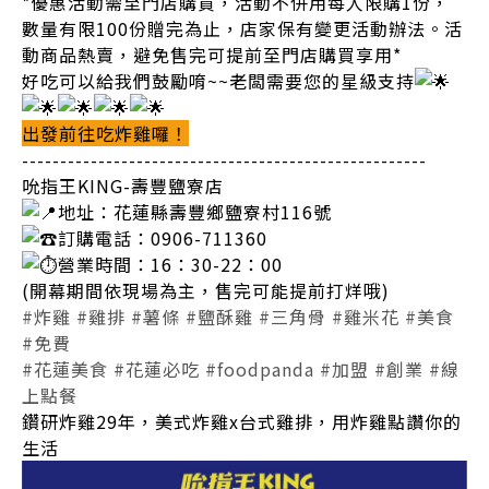
*優惠活動需至門店購買，活動不併用每人限購1份，
數量有限100份贈完為止，店家保有變更活動辦法。活
動商品熱賣，避免售完可提前至門店購買享用*
好吃可以給我們鼓勵唷~~老闆需要您的星級支持
出發前往吃炸雞囉！
-----------------------------------------------------
吮指王KING-壽豐鹽寮店
地址：花蓮縣壽豐鄉鹽寮村116號
訂購電話：0906-711360
營業時間：16：30-22：00
(開幕期間依現場為主，售完可能提前打烊哦)
#炸雞
#雞排
#薯條
#鹽酥雞
#三角骨
#雞米花
#美食
#免費
#花蓮美食
#花蓮必吃
#foodpanda
#加盟
#創業
#線
上點餐
鑽研炸雞29年，美式炸雞x台式雞排，用炸雞點讚你的
生活